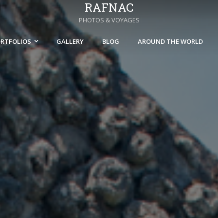
RAFNAC
PHOTOS & VOYAGES
RTFOLIOS
GALLERY
BLOG
AROUND THE WORLD